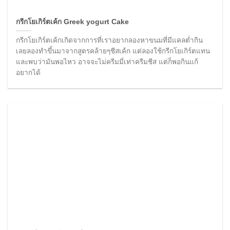
กรีกโยเกิร์ตเค้ก Greek yogurt Cake
กรีกโยเกิร์ตเค้กเกิดจากการที่เราอยากลองหาขนมที่มีแคลต่ำกิน
เลยลองทำขึ้นมาจากสูตรคล้ายๆชีสเค้ก แต่ลองใช้กรีกโยเกิร์ตแทน
และพบว่ามันพอไหว อาจจะไม่ครีมมี่เท่าครีมชีส แต่ก็พอกินแก้
อยากได้