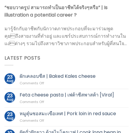
“ชอบวาดรูป สามารถทำเป็นอาชีพได้จริงๆหรือ” | Is
illustration a potential career ?
มารู้จักกับอาชีพกับนักวาดภาพประกอบที่จะมาร่วมพูด
คุยถึงสายงานที่ทำอยู่ และแชร์ประสบการณ์การทำงานใน
แง่ต่างๆ รวมไปถึงสาขาวิชาภาพประกอบสำหรับผู้ที่สนใจ…
LATEST POSTS
ผักเคลอบชีส | Baked Kales cheese
23
Aug
on
Comments Off
ผัก
เค
Feta cheese pasta | เฟต้าชีสพาสต้า [Viral]
23
ลอบ
Aug
on
Comments Off
ชีส
Feta
|
cheese
หมูตุ๋นซอสมะเขือเทศ | Pork loin in red sauce
Baked
23
pasta
Aug
Kales
on
Comments Off
|
cheese
หมู
เฟต้า
ตุ๋น
ผัดถั่วฝักยาว ด้วยไมโครเวฟ | cook long bean in
ชีส