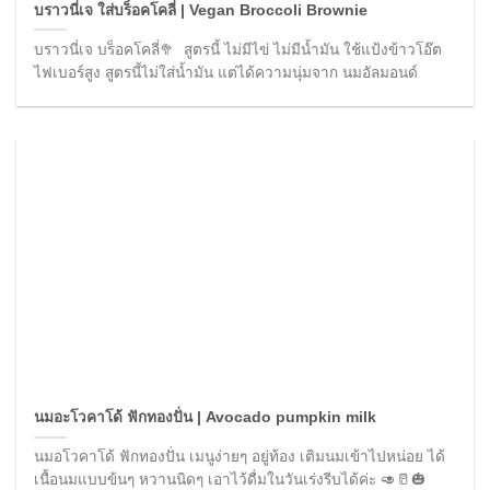
บราวนี่เจ ใส่บร็อคโคลี่ | Vegan Broccoli Brownie
บราวนี่เจ บร็อคโคลี่🥦 สูตรนี้ ไม่มีไข่ ไม่มีน้ำมัน ใช้แป้งข้าวโอ๊ต
ไฟเบอร์สูง สูตรนี้ไม่ใส่น้ำมัน แต่ได้ความนุ่มจาก นมอัลมอนด์
นมอะโวคาโด้ ฟักทองปั่น | Avocado pumpkin milk
นมอโวคาโด้ ฟักทองปั่น เมนูง่ายๆ อยู่ท้อง เติมนมเข้าไปหน่อย ได้
เนื้อนมแบบข้นๆ หวานนิดๆ เอาไว้ดื่มในวันเร่งรีบได้ค่ะ 🥑🥛🎃