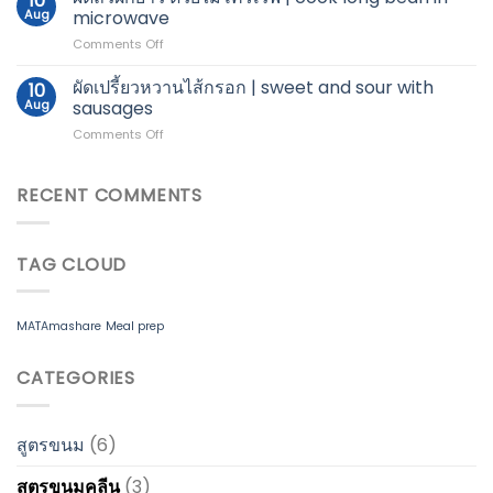
10
ซอส
Aug
microwave
พาส
มะเขือ
ต้า
on
Comments Off
เทศ
[Viral]
ผัด
|
ถั่วฝักยาว
ผัดเปรี้ยวหวานไส้กรอก | sweet and sour with
Pork
10
ด้วย
loin
Aug
sausages
ไมโครเวฟ
in
on
Comments Off
|
red
ผัด
cook
sauce
เปรี้ยว
long
หวาน
RECENT COMMENTS
bean
ไส้กรอก
in
|
microwave
sweet
TAG CLOUD
and
sour
with
sausages
MATAmashare
Meal prep
CATEGORIES
สูตรขนม
(6)
สูตรขนมคลีน
(3)