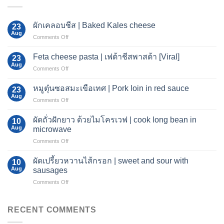
ผักเคลอบชีส | Baked Kales cheese
23
Aug
on
Comments Off
ผัก
เค
Feta cheese pasta | เฟต้าชีสพาสต้า [Viral]
23
ลอบ
Aug
on
Comments Off
ชีส
Feta
|
cheese
หมูตุ๋นซอสมะเขือเทศ | Pork loin in red sauce
Baked
23
pasta
Aug
Kales
on
Comments Off
|
cheese
หมู
เฟต้า
ตุ๋น
ผัดถั่วฝักยาว ด้วยไมโครเวฟ | cook long bean in
ชีส
10
ซอส
Aug
พาส
microwave
มะเขือ
ต้า
on
Comments Off
เทศ
[Viral]
ผัด
|
ถั่วฝักยาว
Pork
ผัดเปรี้ยวหวานไส้กรอก | sweet and sour with
10
ด้วย
loin
Aug
sausages
ไมโครเวฟ
in
on
Comments Off
|
red
ผัด
cook
sauce
เปรี้ยว
long
หวาน
RECENT COMMENTS
bean
ไส้กรอก
in