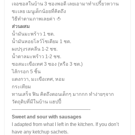
เจอซอสในบ้าน 3 ซองพอดี เลยเอามาทำเปรี้ยวหวาน
ซะเลย เมนูเด็กน้อยที่คิดถึง
วิธีทำตามภาพเลยค่า 🍅
ส่วนผสม
น้ำมันมะพร้าว 1 ชต.
น้ำมันหอยโลว์โซเดียม 1 ชต.
ผงปรุงรสคลีน 1-2 ชช.
น้ำตาลมะพร้าว 1-2 ชช.
ซอสมะเขือเทศ 3 ซอง (หรือ 3 ชต.)
ไส้กรอก 5 ชิ้น
แตงกวา, มะเขือเทศ, หอม
กระเทียม
ทานเสร็จ ฟิน
คิดถึงตอนเด็กๆ มากกก ทำง่ายๆจาก
วัตถุดิบที่มีในบ้าน แฮปปี้
————————————————-
Sweet and sour with sausages
I adapted from what I left in the kitchen. If you don’t
have any ketchup sachets.