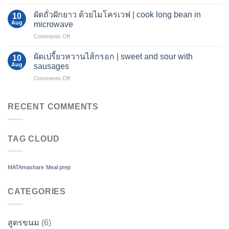
หมู
เฟต้า
ตุ๋น
ผัดถั่วฝักยาว ด้วยไมโครเวฟ | cook long bean in
ชีส
10
ซอส
Aug
พาส
microwave
มะเขือ
ต้า
on
Comments Off
เทศ
[Viral]
ผัด
|
ถั่วฝักยาว
Pork
ผัดเปรี้ยวหวานไส้กรอก | sweet and sour with
10
ด้วย
loin
Aug
sausages
ไมโครเวฟ
in
on
Comments Off
|
red
ผัด
cook
sauce
เปรี้ยว
long
หวาน
RECENT COMMENTS
bean
ไส้กรอก
in
|
microwave
sweet
TAG CLOUD
and
sour
with
sausages
MATAmashare
Meal prep
CATEGORIES
สูตรขนม
(6)