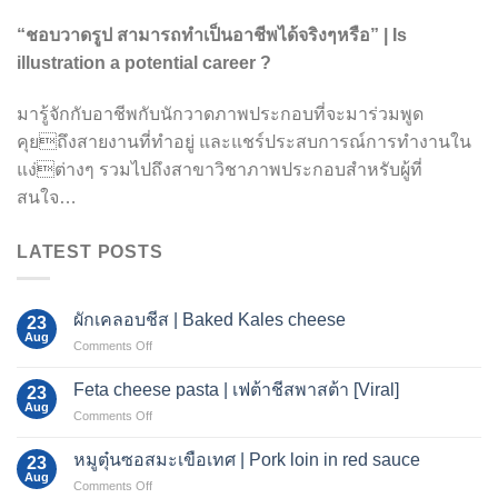
“ชอบวาดรูป สามารถทำเป็นอาชีพได้จริงๆหรือ” | Is
illustration a potential career ?
มารู้จักกับอาชีพกับนักวาดภาพประกอบที่จะมาร่วมพูด
คุยถึงสายงานที่ทำอยู่ และแชร์ประสบการณ์การทำงานใน
แง่ต่างๆ รวมไปถึงสาขาวิชาภาพประกอบสำหรับผู้ที่
สนใจ…
LATEST POSTS
ผักเคลอบชีส | Baked Kales cheese
23
Aug
on
Comments Off
ผัก
เค
Feta cheese pasta | เฟต้าชีสพาสต้า [Viral]
23
ลอบ
Aug
on
Comments Off
ชีส
Feta
|
cheese
หมูตุ๋นซอสมะเขือเทศ | Pork loin in red sauce
Baked
23
pasta
Aug
Kales
on
Comments Off
|
cheese