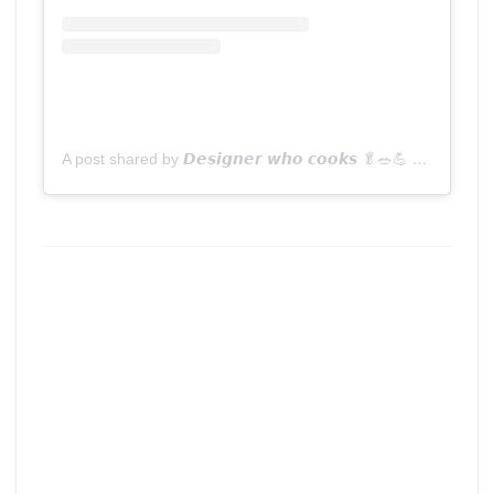
A post shared by 𝘿𝙚𝙨𝙞𝙜𝙣𝙚𝙧 𝙬𝙝𝙤 𝙘𝙤𝙤𝙠𝙨 🥬🥗💪 (@whatmataeat)